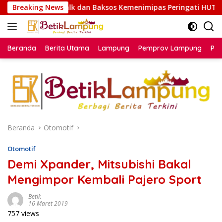
Langsung
dan Baksos Kemenimipas Peringati HUT ke-81 RI
Breaking News
Melal
ke
konten
Beranda
Berita Utama
Lampung
Pemprov Lampung
Poli
Beranda
Otomotif
Otomotif
Demi Xpander, Mitsubishi Bakal
Mengimpor Kembali Pajero Sport
Betik
16 Maret 2019
757 views