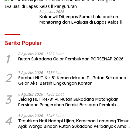
8 Agustus 2026
Kakanwil Ditjenpas Sumut Laksanakan
Monitoring dan Evaluasi di Lapas Kelas ll
Pangururan
Berita Populer
1
8 Agustus 2026
1382 Lihat
Rutan Sukadana Gelar Pembukaan PORSENAP 2026
2
7 Agustus 2026
1356 Lihat
Sambut HUT Ke-81 Kemerdekaan RI, Rutan Sukadana
Gelar Aksi Bersih Lingkungan Kantor
3
6 Agustus 2026
1303 Lihat
Jelang HUT Ke-81 RI, Rutan Sukadana Matangkan
Persiapan Penyerahan Remisi Bersama Pemkab
Lamtim
4
5 Agustus 2026
1246 Lihat
Teguhkan Hati Hadapi Ujian, Kemenag Lampung Timur
Ajak Warga Binaan Rutan Sukadana Perbanyak Amal
Saleh