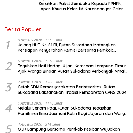
Serahkan Paket Sembako Kepada PPNPN,
Lapas Khusus Kelas IIA Karanganyar Gelar
Bakti Sosial Dalam Semarak HUT Ke-81
Kemerdekaan RI
Berita Populer
1
6 Agustus 2026
1273 Lihat
Jelang HUT Ke-81 RI, Rutan Sukadana Matangkan
Persiapan Penyerahan Remisi Bersama Pemkab
Lamtim
2
5 Agustus 2026
1218 Lihat
Teguhkan Hati Hadapi Ujian, Kemenag Lampung Timur
Ajak Warga Binaan Rutan Sukadana Perbanyak Amal
Saleh
3
2 Agustus 2026
1200 Lihat
Cetak SDM Pemasyarakatan Berintegritas, Rutan
Sukadana Laksanakan Tradisi Pembaretan CPNS 2024
4
1 Agustus 2026
1178 Lihat
Melalui Senam Pagi, Rutan Sukadana Tegaskan
Komitmen Bina Jasmani Rutin Bagi Jajaran dan Warga
Binaan
5
4 Agustus 2026
314 Lihat
OJK Lampung Bersama Pemkab Pesibar Wujudkan