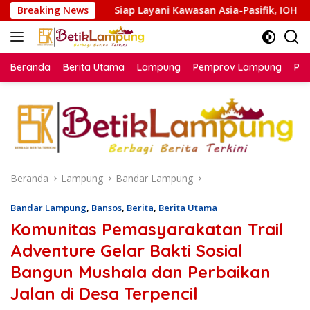
Langsung
Siap Layani Kawasan Asia-Pasifik, IOH Luncurkan Zankore by 
Breaking News
ke
konten
Beranda
Berita Utama
Lampung
Pemprov Lampung
Poli
Beranda
Lampung
Bandar Lampung
Bandar Lampung
,
Bansos
,
Berita
,
Berita Utama
Komunitas Pemasyarakatan Trail
Adventure Gelar Bakti Sosial
Bangun Mushala dan Perbaikan
Jalan di Desa Terpencil