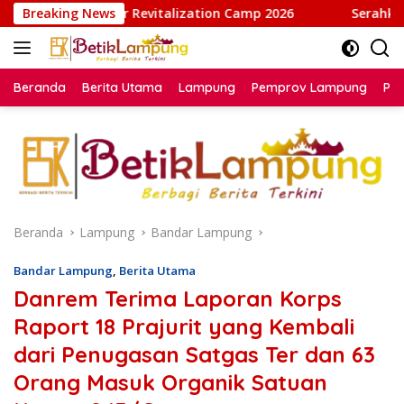
Langsung
evitalization Camp 2026
Breaking News
Serahkan Paket Sembako Kepad
ke
konten
Beranda
Berita Utama
Lampung
Pemprov Lampung
Poli
Beranda
Lampung
Bandar Lampung
Bandar Lampung
,
Berita Utama
Danrem Terima Laporan Korps
Raport 18 Prajurit yang Kembali
dari Penugasan Satgas Ter dan 63
Orang Masuk Organik Satuan