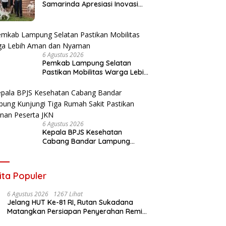
Samarinda Apresiasi Inovasi
Pengolahan Sampah Terpadu
Lapas Cibinong
6 Agustus 2026
Pemkab Lampung Selatan
Pastikan Mobilitas Warga Lebih
Aman dan Nyaman
6 Agustus 2026
Kepala BPJS Kesehatan
Cabang Bandar Lampung
Kunjungi Tiga Rumah Sakit
Pastikan Layanan Peserta JKN
ita Populer
6 Agustus 2026
1267 Lihat
Jelang HUT Ke-81 RI, Rutan Sukadana
Matangkan Persiapan Penyerahan Remisi
Bersama Pemkab Lamtim