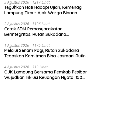
5 Agustus 2026
1217 Lihat
Teguhkan Hati Hadapi Ujian, Kemenag
Lampung Timur Ajak Warga Binaan
Rutan Sukadana Perbanyak Amal Saleh
2 Agustus 2026
1196 Lihat
Cetak SDM Pemasyarakatan
Berintegritas, Rutan Sukadana
Laksanakan Tradisi Pembaretan CPNS
2024
1 Agustus 2026
1175 Lihat
Melalui Senam Pagi, Rutan Sukadana
Tegaskan Komitmen Bina Jasmani Rutin
Bagi Jajaran dan Warga Binaan
4 Agustus 2026
313 Lihat
OJK Lampung Bersama Pemkab Pesibar
Wujudkan Inklusi Keuangan Nyata, 150
Guru dan Tenaga Pendidik Terima Polis
Asuransi Jiwa