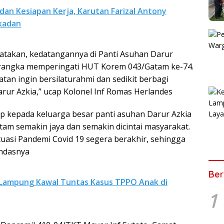
dan Kesiapan Kerja, Karutan Farizal Antony
ukadan
atakan, kedatangannya di Panti Asuhan Darur
m rangka memperingati HUT Korem 043/Gatam ke-74.
atan ingin bersilaturahmi dan sedikit berbagi
rur Azkia,” ucap Kolonel Inf Romas Herlandes
p kepada keluarga besar panti asuhan Darur Azkia
am semakin jaya dan semakin dicintai masyarakat.
ituasi Pandemi Covid 19 segera berakhir, sehingga
andasnya
Ber
 Lampung Kawal Tuntas Kasus TPPO Anak di
1