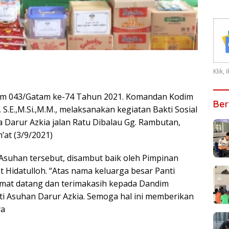
Klik,
m 043/Gatam ke-74 Tahun 2021. Komandan Kodim
Ber
S.E.,M.Si.,M.M., melaksanakan kegiatan Bakti Sosial
a Darur Azkia jalan Ratu Dibalau Gg. Rambutan,
at (3/9/2021)
Asuhan tersebut, disambut baik oleh Pimpinan
 Hidatulloh. “Atas nama keluarga besar Panti
amat datang dan terimakasih kepada Dandim
i Asuhan Darur Azkia. Semoga hal ini memberikan
ya