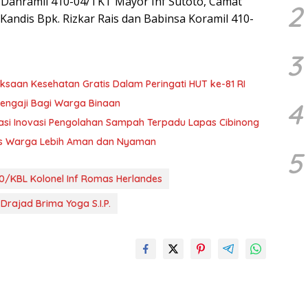
ni Danramil 410-04/TKT Mayor Inf Sutoto, Camat
2
andis Bpk. Rizkar Rais dan Babinsa Koramil 410-
3
ksaan Kesehatan Gratis Dalam Peringati HUT ke-81 RI
engaji Bagi Warga Binaan
4
si Inovasi Pengolahan Sampah Terpadu Lapas Cibinong
as Warga Lebih Aman dan Nyaman
5
/KBL Kolonel Inf Romas Herlandes
ajad Brima Yoga S.I.P.