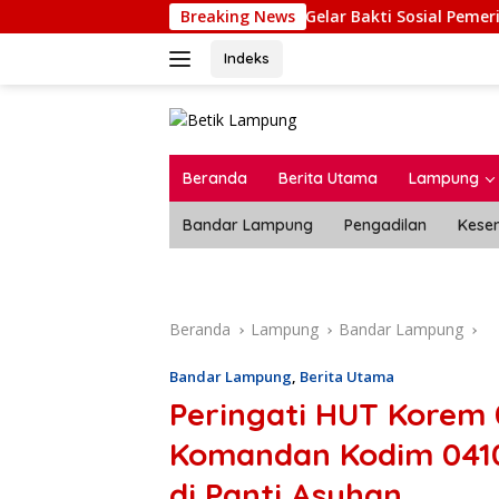
Langsung
Lapas Muara Tebo Gelar Bakti Sosial Pemeriksaan Keseh
Breaking News
ke
konten
Indeks
Beranda
Berita Utama
Lampung
Bandar Lampung
Pengadilan
Kese
Beranda
Lampung
Bandar Lampung
Bandar Lampung
,
Berita Utama
Peringati HUT Korem
Komandan Kodim 0410
di Panti Asuhan