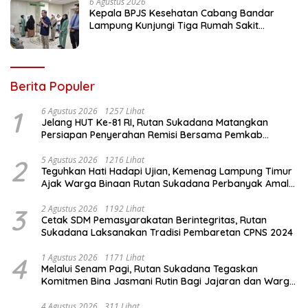
6 Agustus 2026
Kepala BPJS Kesehatan Cabang Bandar
Lampung Kunjungi Tiga Rumah Sakit
Pastikan Layanan Peserta JKN
Berita Populer
1
6 Agustus 2026
1257 Lihat
Jelang HUT Ke-81 RI, Rutan Sukadana Matangkan
Persiapan Penyerahan Remisi Bersama Pemkab
Lamtim
2
5 Agustus 2026
1216 Lihat
Teguhkan Hati Hadapi Ujian, Kemenag Lampung Timur
Ajak Warga Binaan Rutan Sukadana Perbanyak Amal
Saleh
3
2 Agustus 2026
1192 Lihat
Cetak SDM Pemasyarakatan Berintegritas, Rutan
Sukadana Laksanakan Tradisi Pembaretan CPNS 2024
4
1 Agustus 2026
1171 Lihat
Melalui Senam Pagi, Rutan Sukadana Tegaskan
Komitmen Bina Jasmani Rutin Bagi Jajaran dan Warga
Binaan
4 Agustus 2026
311 Lihat