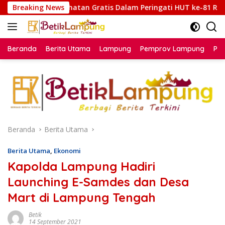
Langsung
tan Gratis Dalam Peringati HUT ke-81 RI
Breaking News
Lapas Muara 
ke
konten
Beranda
Berita Utama
Lampung
Pemprov Lampung
Poli
Beranda
Berita Utama
Berita Utama
,
Ekonomi
Kapolda Lampung Hadiri
Launching E-Samdes dan Desa
Mart di Lampung Tengah
Betik
14 September 2021