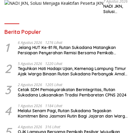
Petugas dan Warga Binaan
7 Agustus 2026
NADI JKN,
Solusi
Menjaga
Keaktifan
Peserta JKN
Berita Populer
1
6 Agustus 2026
1276 Lihat
Jelang HUT Ke-81 RI, Rutan Sukadana Matangkan
Persiapan Penyerahan Remisi Bersama Pemkab
Lamtim
2
5 Agustus 2026
1220 Lihat
Teguhkan Hati Hadapi Ujian, Kemenag Lampung Timur
Ajak Warga Binaan Rutan Sukadana Perbanyak Amal
Saleh
3
2 Agustus 2026
1205 Lihat
Cetak SDM Pemasyarakatan Berintegritas, Rutan
Sukadana Laksanakan Tradisi Pembaretan CPNS 2024
4
1 Agustus 2026
1184 Lihat
Melalui Senam Pagi, Rutan Sukadana Tegaskan
Komitmen Bina Jasmani Rutin Bagi Jajaran dan Warga
Binaan
5
4 Agustus 2026
316 Lihat
OJK Lampung Bersama Pemkab Pesibar Wujudkan