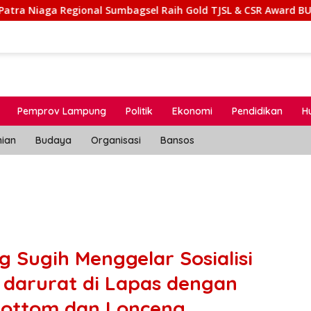
al Sumbagsel Raih Gold TJSL & CSR Award BUMN Track 2026 Lew
Pemprov Lampung
Politik
Ekonomi
Pendidikan
H
nian
Budaya
Organisasi
Bansos
g Sugih Menggelar Sosialisi
 darurat di Lapas dengan
bottom dan Lonceng