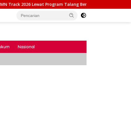
at Program Talang Berseri
Kalapas Cibinong Bersama 
ukum
Nasional