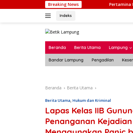
Langsung
Breaking News
Pertamina Patra Niaga Region
ke
konten
Indeks
Beranda
Berita Utama
Lampung
Bandar Lampung
Pengadilan
Kese
Beranda
Berita Utama
Berita Utama
,
Hukum dan Kriminal
Lapas Kelas IIB Gunun
Penanganan Kejadian
Menggunakan Panic 