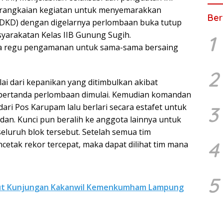
 rangkaian kegiatan untuk menyemarakkan
Ber
HDKD) dengan digelarnya perlombaan buka tutup
arakatan Kelas IIB Gunung Sugih.
1
gga regu pengamanan untuk sama-sama bersaing
2
ai dari kepanikan yang ditimbulkan akibat
 pertanda perlombaan dimulai. Kemudian komandan
ari Pos Karupam lalu berlari secara estafet untuk
3
an. Kunci pun beralih ke anggota lainnya untuk
luruh blok tersebut. Setelah semua tim
4
tak rekor tercepat, maka dapat dilihat tim mana
5
ut Kunjungan Kakanwil Kemenkumham Lampung