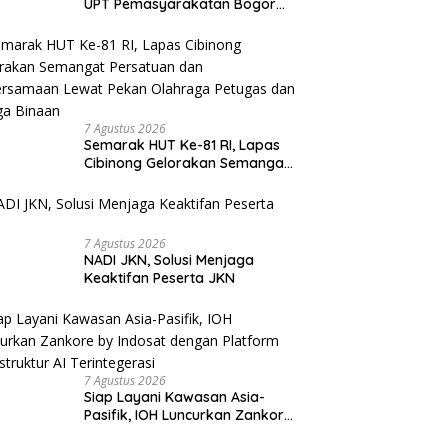
UPT Pemasyarakatan Bogor
Raya Tebar Kepedulian untuk
Masyarakat Lewat Bakti Sosial
7 Agustus 2026
Semarak HUT Ke-81 RI, Lapas
Cibinong Gelorakan Semangat
Persatuan dan Kebersamaan
Lewat Pekan Olahraga Petugas
dan Warga Binaan
7 Agustus 2026
NADI JKN, Solusi Menjaga
Keaktifan Peserta JKN
7 Agustus 2026
Siap Layani Kawasan Asia-
Pasifik, IOH Luncurkan Zankore
by Indosat dengan Platform