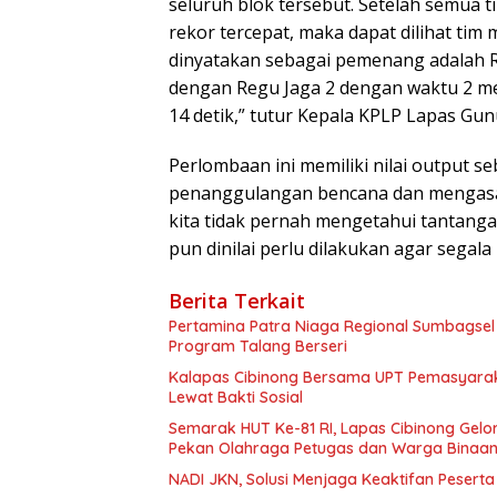
seluruh blok tersebut. Setelah semua
rekor tercepat, maka dapat dilihat tim
dinyatakan sebagai pemenang adalah Re
dengan Regu Jaga 2 dengan waktu 2 men
14 detik,” tutur Kepala KPLP Lapas Gu
Perlombaan ini memiliki nilai output 
penanggulangan bencana dan mengasa
kita tidak pernah mengetahui tantanga
pun dinilai perlu dilakukan agar segala 
Berita Terkait
Pertamina Patra Niaga Regional Sumbagsel
Program Talang Berseri
Kalapas Cibinong Bersama UPT Pemasyarak
Lewat Bakti Sosial
Semarak HUT Ke-81 RI, Lapas Cibinong Ge
Pekan Olahraga Petugas dan Warga Binaa
NADI JKN, Solusi Menjaga Keaktifan Pesert