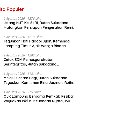
Infrastruktur AI Terintegerasi
ita Populer
6 Agustus 2026
1276 Lihat
Jelang HUT Ke-81 RI, Rutan Sukadana
Matangkan Persiapan Penyerahan Remisi
Bersama Pemkab Lamtim
5 Agustus 2026
1219 Lihat
Teguhkan Hati Hadapi Ujian, Kemenag
Lampung Timur Ajak Warga Binaan
Rutan Sukadana Perbanyak Amal Saleh
2 Agustus 2026
1203 Lihat
Cetak SDM Pemasyarakatan
Berintegritas, Rutan Sukadana
Laksanakan Tradisi Pembaretan CPNS
2024
1 Agustus 2026
1181 Lihat
Melalui Senam Pagi, Rutan Sukadana
Tegaskan Komitmen Bina Jasmani Rutin
Bagi Jajaran dan Warga Binaan
4 Agustus 2026
315 Lihat
OJK Lampung Bersama Pemkab Pesibar
Wujudkan Inklusi Keuangan Nyata, 150
Guru dan Tenaga Pendidik Terima Polis
Asuransi Jiwa