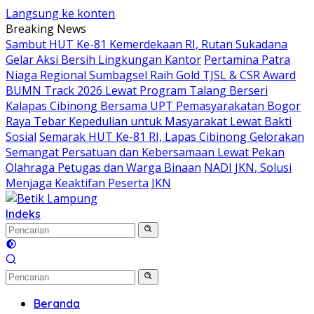
Langsung ke konten
Breaking News
Sambut HUT Ke-81 Kemerdekaan RI, Rutan Sukadana
Gelar Aksi Bersih Lingkungan Kantor
Pertamina Patra
Niaga Regional Sumbagsel Raih Gold TJSL & CSR Award
BUMN Track 2026 Lewat Program Talang Berseri
Kalapas Cibinong Bersama UPT Pemasyarakatan Bogor
Raya Tebar Kepedulian untuk Masyarakat Lewat Bakti
Sosial
Semarak HUT Ke-81 RI, Lapas Cibinong Gelorakan
Semangat Persatuan dan Kebersamaan Lewat Pekan
Olahraga Petugas dan Warga Binaan
NADI JKN, Solusi
Menjaga Keaktifan Peserta JKN
Indeks
Beranda