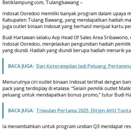
Betiklampung.com, Tulangbawang –
Indosat Ooredoo memiliki banyak program dalam upaya meni
Kabupaten Tulang Bawang, yang mendapatkan hadiah mana
juga outlet binaan Indosat yang berhasil menjual kartu p
Budi Hartawan selaku Avp Head Of Sales Area Sribawono, 
Indosat Ooredoo, menjelaskan pengundian hadiah pemilik
yang diundi. Hadiah yang diundi berupa hadiah menarik y
BACA JUGA:
Dari Keterampilan Jadi Peluang, Pertami
Menurutnya ciri outlet binaan Indosat terlihat dengan ban
pack yang terdisplay di etalase. “Selain pemilik outlet Mal
peluang untuk mendapatkan bonus promo,” tutur Budi Hart
BACA JUGA:
Triwulan Pertama 2025, Ditjen AHU Tunt
Ia menambahkan untuk program undian Q3 mendapat respon 