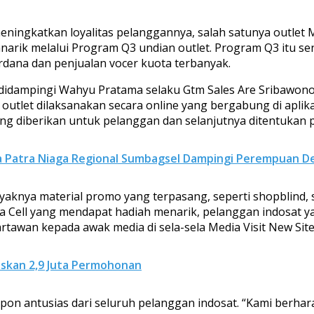
ngkatkan loyalitas pelanggannya, salah satunya outlet Mal
rik melalui Program Q3 undian outlet. Program Q3 itu s
erdana dan penjualan vocer kuota terbanyak.
didampingi Wahyu Pratama selaku Gtm Sales Are Sribawono, 
 outlet dilaksanakan secara online yang bergabung di apl
ang diberikan untuk pelanggan dan selanjutnya ditentukan
na Patra Niaga Regional Sumbagsel Dampingi Perempuan 
yaknya material promo yang terpasang, seperti shopblind, s
ika Cell yang mendapat hadiah menarik, pelanggan indosat yan
awan kepada awak media di sela-sela Media Visit New Site 
askan 2,9 Juta Permohonan
antusias dari seluruh pelanggan indosat. “Kami berharap 