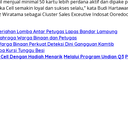
sil menjual minimal 50 kartu lebih perdana aktif dan dipak
a Cell semakin loyal dan sukses selalu,” kata Budi Hartaw
 Wiratama sebagai Cluster Sales Exceutive Indosat Ooredoo
riahan Lomba Antar Petugas Lapas Bandar Lampung
lahraga Warga Binaan dan Petugas
arga Binaan Perkuat Deteksi Dini Gangguan Kamtib
pa Kursi Tunggu Besi
a Cell Dengan Hadiah Menarik
Melalui Program Undian Q3
P