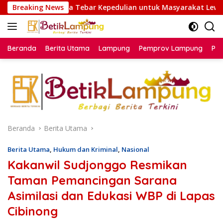
Langsung
bar Kepedulian untuk Masyarakat Lewat Bakti Sosial
Breaking News
ke
konten
Beranda
Berita Utama
Lampung
Pemprov Lampung
Poli
Beranda
Berita Utama
Berita Utama
,
Hukum dan Kriminal
,
Nasional
Kakanwil Sudjonggo Resmikan
Taman Pemancingan Sarana
Asimilasi dan Edukasi WBP di Lapas
Cibinong