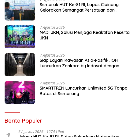
Semarak HUT Ke-81 RI, Lapas Cibinong
Gelorakan Semangat Persatuan dan
Kebersamaan Lewat Pekan Olahraga
Petugas dan Warga Binaan
7 Agustus 2026
NADI JKN, Solusi Menjaga Keaktifan Peserta
JKN
7 Agustus 2026
Siap Layani Kawasan Asia-Pasifik, IOH
Luncurkan Zankore by Indosat dengan
Platform Infrastruktur AI Terintegerasi
7 Agustus 2026
SMARTFREN Luncurkan Unlimited 5G Tanpa
Batas di Semarang
Berita Populer
1
6 Agustus 2026
1274 Lihat
Jelang HUT Ke-81 RI, Rutan Sukadana Matangkan