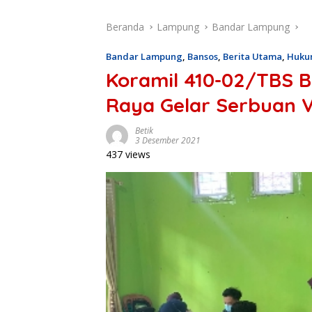
Beranda
Lampung
Bandar Lampung
Bandar Lampung
,
Bansos
,
Berita Utama
,
Huku
Koramil 410-02/TBS 
Raya Gelar Serbuan V
Betik
3 Desember 2021
437 views