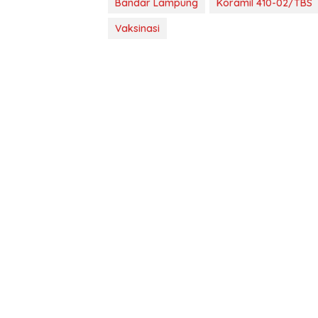
Bandar Lampung
Koramil 410-02/TBS
Vaksinasi