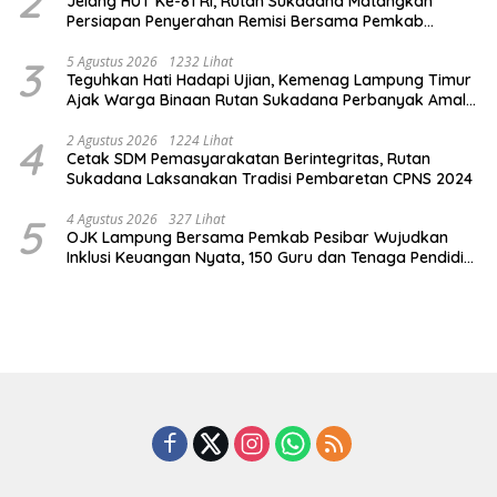
2
Jelang HUT Ke-81 RI, Rutan Sukadana Matangkan
Persiapan Penyerahan Remisi Bersama Pemkab
Lamtim
3
5 Agustus 2026
1232 Lihat
Teguhkan Hati Hadapi Ujian, Kemenag Lampung Timur
Ajak Warga Binaan Rutan Sukadana Perbanyak Amal
Saleh
4
2 Agustus 2026
1224 Lihat
Cetak SDM Pemasyarakatan Berintegritas, Rutan
Sukadana Laksanakan Tradisi Pembaretan CPNS 2024
5
4 Agustus 2026
327 Lihat
OJK Lampung Bersama Pemkab Pesibar Wujudkan
Inklusi Keuangan Nyata, 150 Guru dan Tenaga Pendidik
Terima Polis Asuransi Jiwa