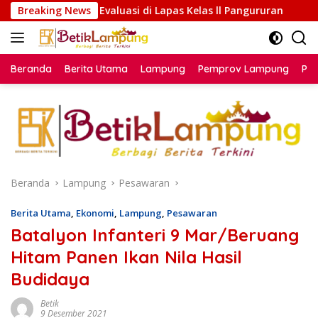
Langsung
valuasi di Lapas Kelas ll Pangururan
Breaking News
Sensus Ekonomi 
ke
konten
Beranda
Berita Utama
Lampung
Pemprov Lampung
Poli
Beranda
Lampung
Pesawaran
Berita Utama
,
Ekonomi
,
Lampung
,
Pesawaran
Batalyon Infanteri 9 Mar/Beruang
Hitam Panen Ikan Nila Hasil
Budidaya
Betik
9 Desember 2021