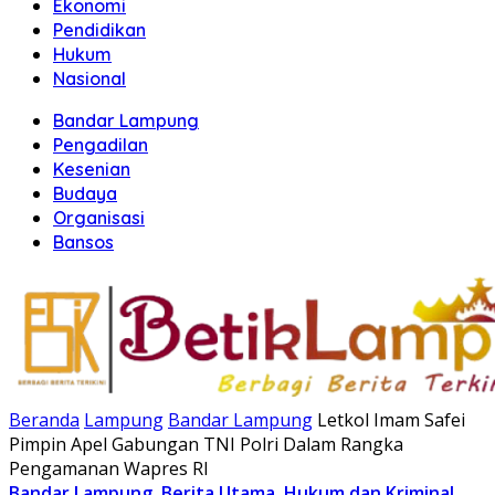
Ekonomi
Pendidikan
Hukum
Nasional
Bandar Lampung
Pengadilan
Kesenian
Budaya
Organisasi
Bansos
Beranda
Lampung
Bandar Lampung
Letkol Imam Safei
Pimpin Apel Gabungan TNI Polri Dalam Rangka
Pengamanan Wapres RI
Bandar Lampung
,
Berita Utama
,
Hukum dan Kriminal
,