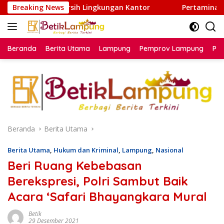
Langsung
 Lingkungan Kantor
Breaking News
Pertamina Patra Niaga Regional Su
ke
konten
Beranda
Berita Utama
Lampung
Pemprov Lampung
Poli
Beranda
Berita Utama
Berita Utama
,
Hukum dan Kriminal
,
Lampung
,
Nasional
Beri Ruang Kebebasan
Berekspresi, Polri Sambut Baik
Acara ‘Safari Bhayangkara Mural
Betik
29 Desember 2021