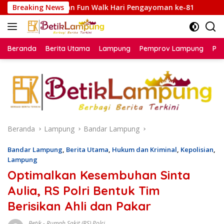
Langsung
Fun Walk Hari Pengayoman ke-81
Breaking News
Kakanwil Ditjenpas 
ke
konten
Beranda
Berita Utama
Lampung
Pemprov Lampung
Poli
Beranda
Lampung
Bandar Lampung
Bandar Lampung
,
Berita Utama
,
Hukum dan Kriminal
,
Kepolisian
,
Lampung
Optimalkan Kesembuhan Sinta
Aulia, RS Polri Bentuk Tim
Berisikan Ahli dan Pakar
Betik
-
Rumah Sakit (RS) Polri