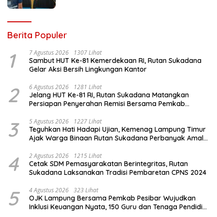
Kebersamaan Lewat Pekan Olahraga
Petugas dan Warga Binaan
Berita Populer
1
7 Agustus 2026
1307 Lihat
Sambut HUT Ke-81 Kemerdekaan RI, Rutan Sukadana
Gelar Aksi Bersih Lingkungan Kantor
2
6 Agustus 2026
1281 Lihat
Jelang HUT Ke-81 RI, Rutan Sukadana Matangkan
Persiapan Penyerahan Remisi Bersama Pemkab
Lamtim
3
5 Agustus 2026
1227 Lihat
Teguhkan Hati Hadapi Ujian, Kemenag Lampung Timur
Ajak Warga Binaan Rutan Sukadana Perbanyak Amal
Saleh
4
2 Agustus 2026
1215 Lihat
Cetak SDM Pemasyarakatan Berintegritas, Rutan
Sukadana Laksanakan Tradisi Pembaretan CPNS 2024
5
4 Agustus 2026
323 Lihat
OJK Lampung Bersama Pemkab Pesibar Wujudkan
Inklusi Keuangan Nyata, 150 Guru dan Tenaga Pendidik
Terima Polis Asuransi Jiwa