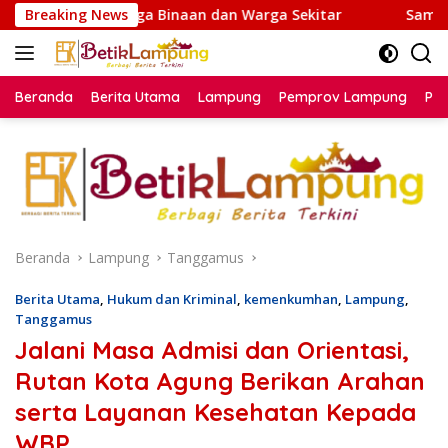
Langsung
aan dan Warga Sekitar
Breaking News
Sambut HUT Ke-81 Kemerdekaan 
ke
konten
Beranda
Berita Utama
Lampung
Pemprov Lampung
Poli
Beranda
Lampung
Tanggamus
Berita Utama
,
Hukum dan Kriminal
,
kemenkumhan
,
Lampung
,
Tanggamus
Jalani Masa Admisi dan Orientasi,
Rutan Kota Agung Berikan Arahan
serta Layanan Kesehatan Kepada
WBP