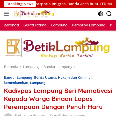
Langsung
asporia Imigrasi Banda Aceh Buat CFD Makin Ceria
Breaking News
Kaka
ke
konten
Beranda
Berita Utama
Lampung
Pemprov Lampung
Poli
Beranda
Lampung
Bandar Lampung
Bandar Lampung
,
Berita Utama
,
Hukum dan Kriminal
,
kemenkumhan
,
Lampung
Kadivpas Lampung Beri Memotivasi
Kepada Warga Binaan Lapas
Perempuan Dengan Penuh Haru
Betik
-
Lapas Perempuan Kelas IIA Bandar Lampung