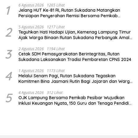
1
6 Agustus 2026
1265 Lihat
Jelang HUT Ke-81 RI, Rutan Sukadana Matangkan
Persiapan Penyerahan Remisi Bersama Pemkab
Lamtim
2
5 Agustus 2026
1217 Lihat
Teguhkan Hati Hadapi Ujian, Kemenag Lampung Timur
Ajak Warga Binaan Rutan Sukadana Perbanyak Amal
Saleh
3
2 Agustus 2026
1194 Lihat
Cetak SDM Pemasyarakatan Berintegritas, Rutan
Sukadana Laksanakan Tradisi Pembaretan CPNS 2024
4
1 Agustus 2026
1173 Lihat
Melalui Senam Pagi, Rutan Sukadana Tegaskan
Komitmen Bina Jasmani Rutin Bagi Jajaran dan Warga
Binaan
5
4 Agustus 2026
312 Lihat
OJK Lampung Bersama Pemkab Pesibar Wujudkan
Inklusi Keuangan Nyata, 150 Guru dan Tenaga Pendidik
Terima Polis Asuransi Jiwa