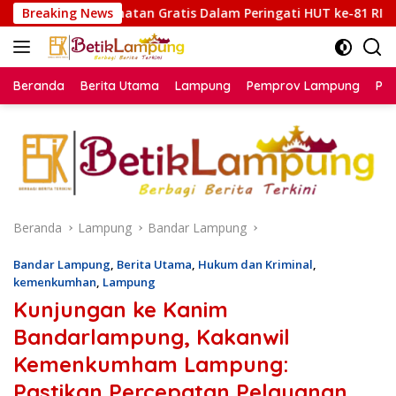
Langsung
atan Gratis Dalam Peringati HUT ke-81 RI
Breaking News
Lapas Muara
ke
konten
Beranda
Berita Utama
Lampung
Pemprov Lampung
Poli
Beranda
Lampung
Bandar Lampung
Bandar Lampung
,
Berita Utama
,
Hukum dan Kriminal
,
kemenkumhan
,
Lampung
Kunjungan ke Kanim
Bandarlampung, Kakanwil
Kemenkumham Lampung:
Pastikan Percepatan Pelayanan