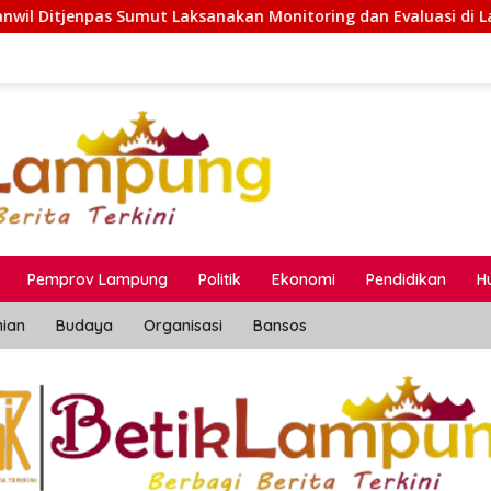
nakan Monitoring dan Evaluasi di Lapas Kelas ll Pangururan
Pemprov Lampung
Politik
Ekonomi
Pendidikan
H
nian
Budaya
Organisasi
Bansos