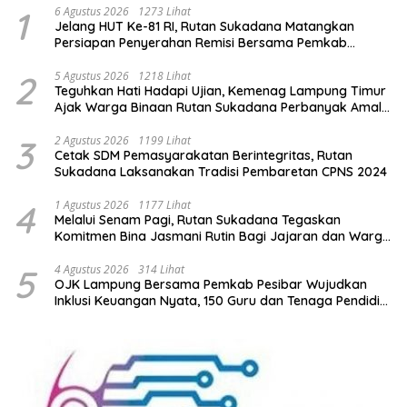
1
6 Agustus 2026
1273 Lihat
Jelang HUT Ke-81 RI, Rutan Sukadana Matangkan
Persiapan Penyerahan Remisi Bersama Pemkab
Lamtim
2
5 Agustus 2026
1218 Lihat
Teguhkan Hati Hadapi Ujian, Kemenag Lampung Timur
Ajak Warga Binaan Rutan Sukadana Perbanyak Amal
Saleh
3
2 Agustus 2026
1199 Lihat
Cetak SDM Pemasyarakatan Berintegritas, Rutan
Sukadana Laksanakan Tradisi Pembaretan CPNS 2024
4
1 Agustus 2026
1177 Lihat
Melalui Senam Pagi, Rutan Sukadana Tegaskan
Komitmen Bina Jasmani Rutin Bagi Jajaran dan Warga
Binaan
5
4 Agustus 2026
314 Lihat
OJK Lampung Bersama Pemkab Pesibar Wujudkan
Inklusi Keuangan Nyata, 150 Guru dan Tenaga Pendidik
Terima Polis Asuransi Jiwa