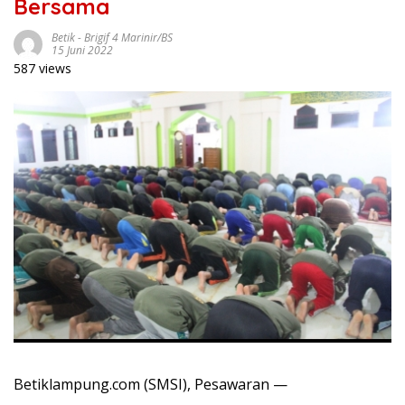
Bersama
Betik
-
Brigif 4 Marinir/BS
15 Juni 2022
587 views
Betiklampung.com (SMSI), Pesawaran —