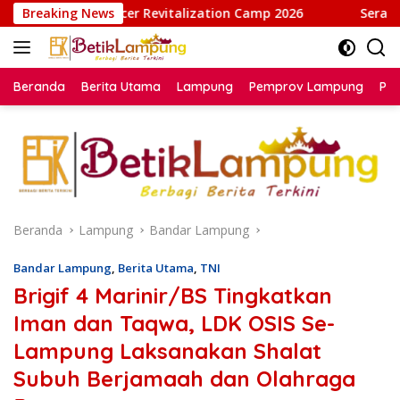
Langsung
cer Revitalization Camp 2026
Breaking News
Serahkan Paket Sembako 
ke
konten
Beranda
Berita Utama
Lampung
Pemprov Lampung
Poli
Beranda
Lampung
Bandar Lampung
Bandar Lampung
,
Berita Utama
,
TNI
Brigif 4 Marinir/BS Tingkatkan
Iman dan Taqwa, LDK OSIS Se-
Lampung Laksanakan Shalat
Subuh Berjamaah dan Olahraga