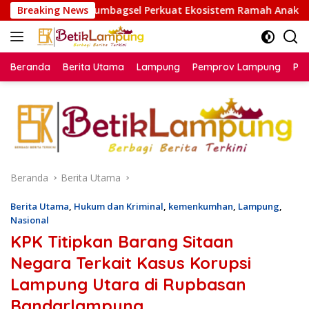
Langsung
bagsel Perkuat Ekosistem Ramah Anak
Breaking News
Bikin Paspor Sam
ke
konten
Beranda
Berita Utama
Lampung
Pemprov Lampung
Poli
Beranda
Berita Utama
Berita Utama
,
Hukum dan Kriminal
,
kemenkumhan
,
Lampung
,
Nasional
KPK Titipkan Barang Sitaan
Negara Terkait Kasus Korupsi
Lampung Utara di Rupbasan
Bandarlampung