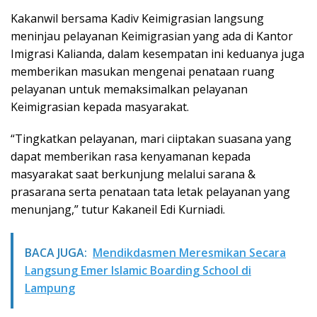
Kakanwil bersama Kadiv Keimigrasian langsung
meninjau pelayanan Keimigrasian yang ada di Kantor
Imigrasi Kalianda, dalam kesempatan ini keduanya juga
memberikan masukan mengenai penataan ruang
pelayanan untuk memaksimalkan pelayanan
Keimigrasian kepada masyarakat.
“Tingkatkan pelayanan, mari ciiptakan suasana yang
dapat memberikan rasa kenyamanan kepada
masyarakat saat berkunjung melalui sarana &
prasarana serta penataan tata letak pelayanan yang
menunjang,” tutur Kakaneil Edi Kurniadi.
BACA JUGA:
Mendikdasmen Meresmikan Secara
Langsung Emer Islamic Boarding School di
Lampung