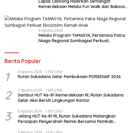
Lapas Cibinong Hadirkan Semangat
Kemerdekaan Melalui Fun Walk dan Baksos
Kemenimipas Peringati HUT ke-81 RI
9 Agustus 2026
Melalui Program TAMASYA, Pertamina Patra
Niaga Regional Sumbagsel Perkuat
Ekosistem Ramah Anak
Berita Populer
1
8 Agustus 2026
1390 Lihat
Rutan Sukadana Gelar Pembukaan PORSENAP 2026
2
7 Agustus 2026
1360 Lihat
Sambut HUT Ke-81 Kemerdekaan RI, Rutan Sukadana
Gelar Aksi Bersih Lingkungan Kantor
3
6 Agustus 2026
1307 Lihat
Jelang HUT Ke-81 RI, Rutan Sukadana Matangkan
Persiapan Penyerahan Remisi Bersama Pemkab
Lamtim
5 Agustus 2026
1250 Lihat