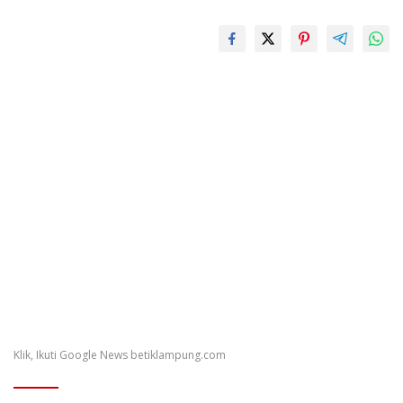
Klik, Ikuti Google News betiklampung.com