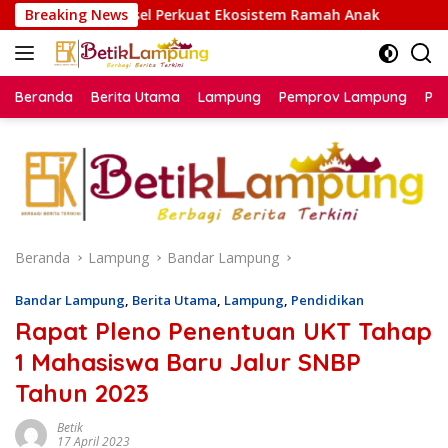
Langsung
Perkuat Ekosistem Ramah Anak
Breaking News
Bikin Paspor Sambil Ol
ke
konten
Beranda
Berita Utama
Lampung
Pemprov Lampung
Poli
Beranda
Lampung
Bandar Lampung
Bandar Lampung
,
Berita Utama
,
Lampung
,
Pendidikan
Rapat Pleno Penentuan UKT Tahap
1 Mahasiswa Baru Jalur SNBP
Tahun 2023
Betik
17 April 2023