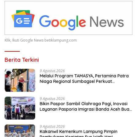
Klik, Ikuti Google News betiklampung.com
Berita Terkini
9 Agustus 2026
Melalui Program TAMASYA, Pertamina Patra
Niaga Regional Sumbagsel Perkuat
Ekosistem Ramah Anak
9 Agustus 2026
Bikin Paspor Sambil Olahraga Pagi, Inovasi
Layanan Pasporia Imigrasi Banda Aceh Buat
CFD Makin Ceria
9 Agustus 2026
Kakanwil Kemenkum Lampung Pimpin
Pembukaan Kegiatan Fun Walk Hari