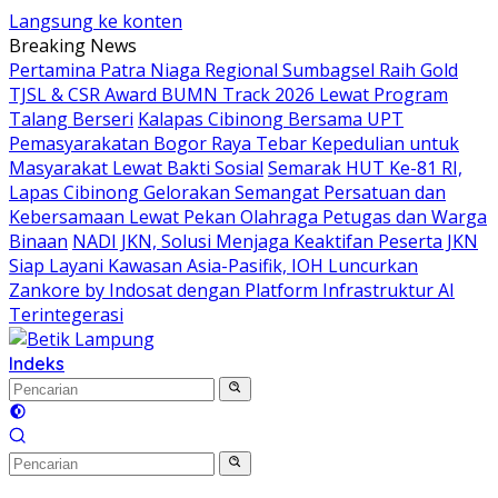
Langsung ke konten
Breaking News
Pertamina Patra Niaga Regional Sumbagsel Raih Gold
TJSL & CSR Award BUMN Track 2026 Lewat Program
Talang Berseri
Kalapas Cibinong Bersama UPT
Pemasyarakatan Bogor Raya Tebar Kepedulian untuk
Masyarakat Lewat Bakti Sosial
Semarak HUT Ke-81 RI,
Lapas Cibinong Gelorakan Semangat Persatuan dan
Kebersamaan Lewat Pekan Olahraga Petugas dan Warga
Binaan
NADI JKN, Solusi Menjaga Keaktifan Peserta JKN
Siap Layani Kawasan Asia-Pasifik, IOH Luncurkan
Zankore by Indosat dengan Platform Infrastruktur AI
Terintegerasi
Indeks