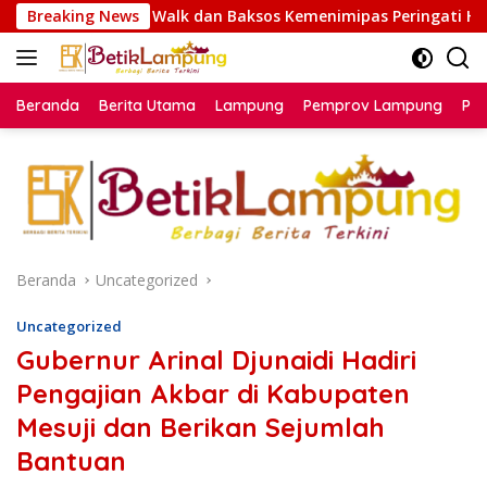
Langsung
dan Baksos Kemenimipas Peringati HUT ke-81 RI
Breaking News
Melal
ke
konten
Beranda
Berita Utama
Lampung
Pemprov Lampung
Poli
Beranda
Uncategorized
Uncategorized
Gubernur Arinal Djunaidi Hadiri
Pengajian Akbar di Kabupaten
Mesuji dan Berikan Sejumlah
Bantuan