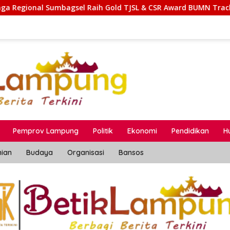
Raih Gold TJSL & CSR Award BUMN Track 2026 Lewat Program Ta
Pemprov Lampung
Politik
Ekonomi
Pendidikan
H
nian
Budaya
Organisasi
Bansos