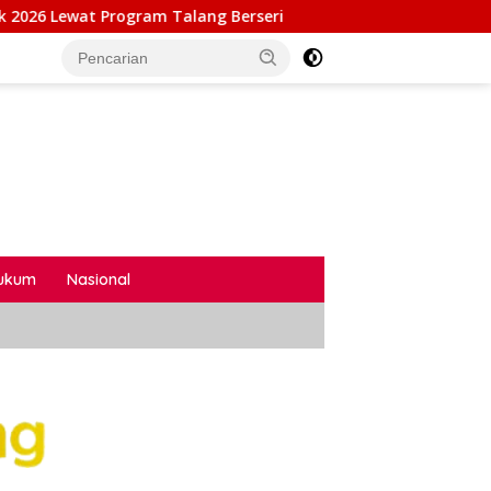
lang Berseri
Kalapas Cibinong Bersama UPT Pemasyara
ukum
Nasional