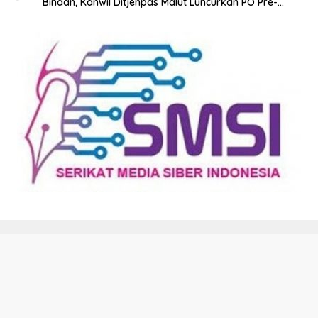
Binaan, Kanwil Ditjenpas Malut Luncurkan PO Pre-
Integration Class
Kode Etik
Disclaimer
Redaksi
Tentang Kami