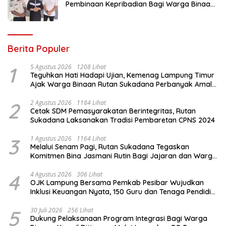
Pembinaan Kepribadian Bagi Warga Binaan
Melalui Safari Dakwah Bersama Habib
Ahmad Al Habsyi
Berita Populer
1
5 Agustus 2026
1208 Lihat
Teguhkan Hati Hadapi Ujian, Kemenag Lampung Timur
Ajak Warga Binaan Rutan Sukadana Perbanyak Amal
Saleh
2
2 Agustus 2026
1184 Lihat
Cetak SDM Pemasyarakatan Berintegritas, Rutan
Sukadana Laksanakan Tradisi Pembaretan CPNS 2024
3
1 Agustus 2026
1164 Lihat
Melalui Senam Pagi, Rutan Sukadana Tegaskan
Komitmen Bina Jasmani Rutin Bagi Jajaran dan Warga
Binaan
4
4 Agustus 2026
306 Lihat
OJK Lampung Bersama Pemkab Pesibar Wujudkan
Inklusi Keuangan Nyata, 150 Guru dan Tenaga Pendidik
Terima Polis Asuransi Jiwa
5
30 Juli 2026
256 Lihat
Dukung Pelaksanaan Program Integrasi Bagi Warga