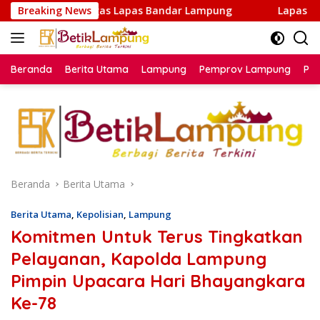
Langsung
pas Bandar Lampung
Breaking News
Lapas Kelas I Bandar Lampung R
ke
konten
Beranda
Berita Utama
Lampung
Pemprov Lampung
Poli
Beranda
Berita Utama
Berita Utama
,
Kepolisian
,
Lampung
Komitmen Untuk Terus Tingkatkan
Pelayanan, Kapolda Lampung
Pimpin Upacara Hari Bhayangkara
Ke-78