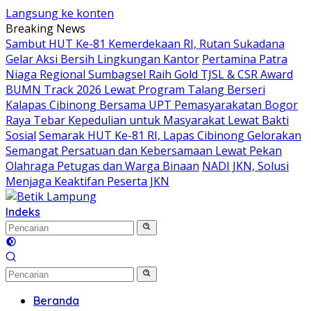
Langsung ke konten
Breaking News
Sambut HUT Ke-81 Kemerdekaan RI, Rutan Sukadana
Gelar Aksi Bersih Lingkungan Kantor
Pertamina Patra
Niaga Regional Sumbagsel Raih Gold TJSL & CSR Award
BUMN Track 2026 Lewat Program Talang Berseri
Kalapas Cibinong Bersama UPT Pemasyarakatan Bogor
Raya Tebar Kepedulian untuk Masyarakat Lewat Bakti
Sosial
Semarak HUT Ke-81 RI, Lapas Cibinong Gelorakan
Semangat Persatuan dan Kebersamaan Lewat Pekan
Olahraga Petugas dan Warga Binaan
NADI JKN, Solusi
Menjaga Keaktifan Peserta JKN
Indeks
Beranda