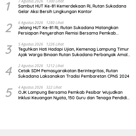
1
7 Agustus 2026
1300 Lihat
Sambut HUT Ke-81 Kemerdekaan RI, Rutan Sukadana
Gelar Aksi Bersih Lingkungan Kantor
2
6 Agustus 2026
1280 Lihat
Jelang HUT Ke-81 RI, Rutan Sukadana Matangkan
Persiapan Penyerahan Remisi Bersama Pemkab
Lamtim
3
5 Agustus 2026
1226 Lihat
Teguhkan Hati Hadapi Ujian, Kemenag Lampung Timur
Ajak Warga Binaan Rutan Sukadana Perbanyak Amal
Saleh
4
2 Agustus 2026
1212 Lihat
Cetak SDM Pemasyarakatan Berintegritas, Rutan
Sukadana Laksanakan Tradisi Pembaretan CPNS 2024
5
4 Agustus 2026
322 Lihat
OJK Lampung Bersama Pemkab Pesibar Wujudkan
Inklusi Keuangan Nyata, 150 Guru dan Tenaga Pendidik
Terima Polis Asuransi Jiwa