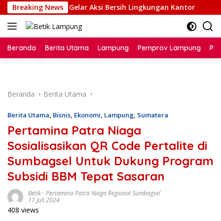
Langsung
an Sukadana Gelar Aksi Bersih Lingkungan Kantor
Breaking News
Pert
ke
konten
Beranda
Berita Utama
Lampung
Pemprov Lampung
Poli
Beranda
Berita Utama
Berita Utama
,
Bisnis
,
Ekonomi
,
Lampung
,
Sumatera
Pertamina Patra Niaga
Sosialisasikan QR Code Pertalite di
Sumbagsel Untuk Dukung Program
Subsidi BBM Tepat Sasaran
Betik
-
Pertamina Patra Niaga Regional Sumbagsel
17 Juli 2024
408 views