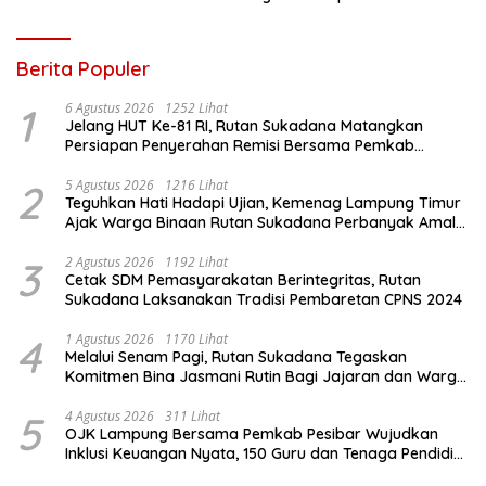
Fashion Week 2026
Berita Populer
1
6 Agustus 2026
1252 Lihat
Jelang HUT Ke-81 RI, Rutan Sukadana Matangkan
Persiapan Penyerahan Remisi Bersama Pemkab
Lamtim
2
5 Agustus 2026
1216 Lihat
Teguhkan Hati Hadapi Ujian, Kemenag Lampung Timur
Ajak Warga Binaan Rutan Sukadana Perbanyak Amal
Saleh
3
2 Agustus 2026
1192 Lihat
Cetak SDM Pemasyarakatan Berintegritas, Rutan
Sukadana Laksanakan Tradisi Pembaretan CPNS 2024
4
1 Agustus 2026
1170 Lihat
Melalui Senam Pagi, Rutan Sukadana Tegaskan
Komitmen Bina Jasmani Rutin Bagi Jajaran dan Warga
Binaan
5
4 Agustus 2026
311 Lihat
OJK Lampung Bersama Pemkab Pesibar Wujudkan
Inklusi Keuangan Nyata, 150 Guru dan Tenaga Pendidik
Terima Polis Asuransi Jiwa