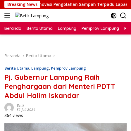
Langsung
 Apresiasi Inovasi Pengolahan Sampah Terpadu Lapas Cibinon
Breaking News
ke
konten
Beranda
Berita Utama
Lampung
Pemprov Lampung
Poli
Beranda
Berita Utama
Berita Utama
,
Lampung
,
Pemprov Lampung
Pj. Gubernur Lampung Raih
Penghargaan dari Menteri PDTT
Abdul Halim Iskandar
Betik
31 Juli 2024
364 views