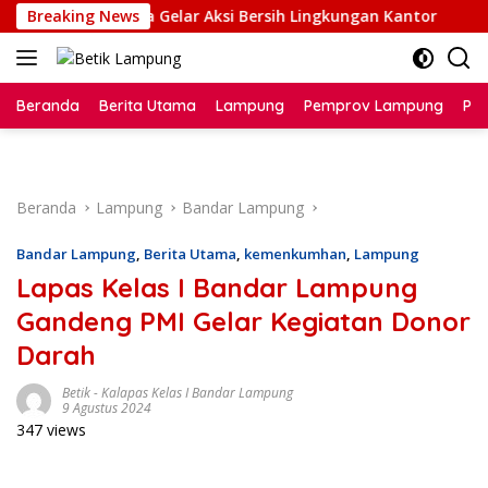
Langsung
utan Sukadana Gelar Aksi Bersih Lingkungan Kantor
Breaking News
P
ke
konten
Beranda
Berita Utama
Lampung
Pemprov Lampung
Poli
Beranda
Lampung
Bandar Lampung
Bandar Lampung
,
Berita Utama
,
kemenkumhan
,
Lampung
Lapas Kelas I Bandar Lampung
Gandeng PMI Gelar Kegiatan Donor
Darah
Betik
-
Kalapas Kelas I Bandar Lampung
9 Agustus 2024
347 views