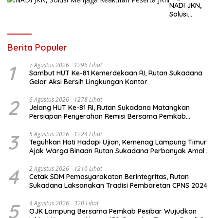
NADI JKN,
Solusi
Menjaga
Keaktifan
Peserta JKN
Berita Populer
1
7 Agustus 2026
1296 Lihat
Sambut HUT Ke-81 Kemerdekaan RI, Rutan Sukadana
Gelar Aksi Bersih Lingkungan Kantor
2
6 Agustus 2026
1278 Lihat
Jelang HUT Ke-81 RI, Rutan Sukadana Matangkan
Persiapan Penyerahan Remisi Bersama Pemkab
Lamtim
3
5 Agustus 2026
1224 Lihat
Teguhkan Hati Hadapi Ujian, Kemenag Lampung Timur
Ajak Warga Binaan Rutan Sukadana Perbanyak Amal
Saleh
4
2 Agustus 2026
1210 Lihat
Cetak SDM Pemasyarakatan Berintegritas, Rutan
Sukadana Laksanakan Tradisi Pembaretan CPNS 2024
5
4 Agustus 2026
320 Lihat
OJK Lampung Bersama Pemkab Pesibar Wujudkan