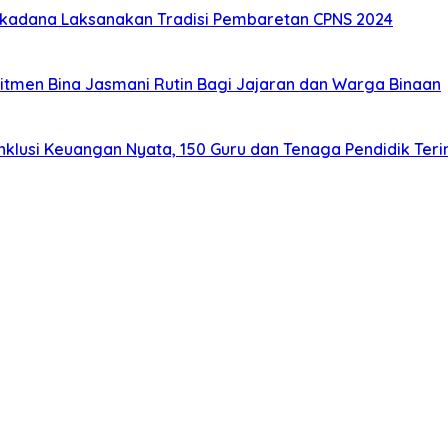
ukadana Laksanakan Tradisi Pembaretan CPNS 2024
tmen Bina Jasmani Rutin Bagi Jajaran dan Warga Binaan
usi Keuangan Nyata, 150 Guru dan Tenaga Pendidik Terim