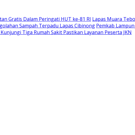
an Gratis Dalam Peringati HUT ke-81 RI
Lapas Muara Tebo 
ngolahan Sampah Terpadu Lapas Cibinong
Pemkab Lampung 
unjungi Tiga Rumah Sakit Pastikan Layanan Peserta JKN