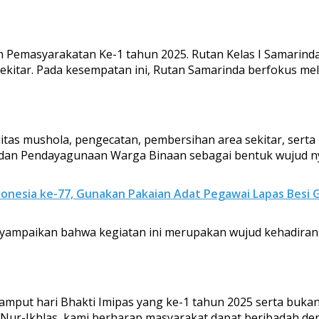
an Pemasyarakatan Ke-1 tahun 2025. Rutan Kelas I Samari
kitar. Pada kesempatan ini, Rutan Samarinda berfokus mel
ilitas mushola, pengecatan, pembersihan area sekitar, ser
 dan Pendayagunaan Warga Binaan sebagai bentuk wujud nya
nesia ke-77, Gunakan Pakaian Adat Pegawai Lapas Besi 
enyampaikan bahwa kegiatan ini merupakan wujud kehadir
mput hari Bhakti Imipas yang ke-1 tahun 2025 serta bukan
Nur-Ikhlas, kami berharap masyarakat dapat beribadah den