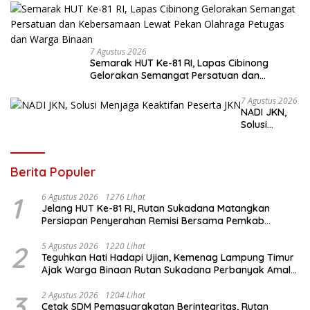
Sosial
7 Agustus 2026
Semarak HUT Ke-81 RI, Lapas Cibinong
Gelorakan Semangat Persatuan dan
Kebersamaan Lewat Pekan Olahraga
Petugas dan Warga Binaan
7 Agustus 2026
NADI JKN,
Solusi
Menjaga
Keaktifan
Peserta JKN
Berita Populer
1
6 Agustus 2026
1276 Lihat
Jelang HUT Ke-81 RI, Rutan Sukadana Matangkan
Persiapan Penyerahan Remisi Bersama Pemkab
Lamtim
2
5 Agustus 2026
1220 Lihat
Teguhkan Hati Hadapi Ujian, Kemenag Lampung Timur
Ajak Warga Binaan Rutan Sukadana Perbanyak Amal
Saleh
3
2 Agustus 2026
1204 Lihat
Cetak SDM Pemasyarakatan Berintegritas, Rutan