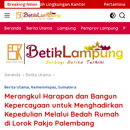
Langsung
sih Lingkungan Kantor
Breaking News
Pertamina Patra Niaga Regiona
ke
konten
Beranda
Berita Utama
Lampung
Pemprov Lampung
Poli
Beranda
Berita Utama
Berita Utama
,
Kemenimipas
,
Sumatera
Merangkul Harapan dan Bangun
Kepercayaan untuk Menghadirkan
Kepedulian Melalui Bedah Rumah
di Lorok Pakjo Palembang