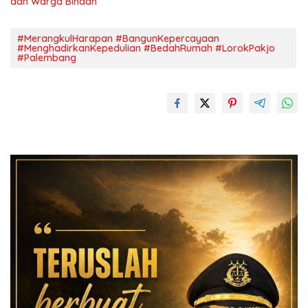
dan Warga Binaan
#MerangkulHarapan #BangunKepercayaan
#MenghadirkanKepedulian #BedahRumah #LorokPakjo
#Palembang