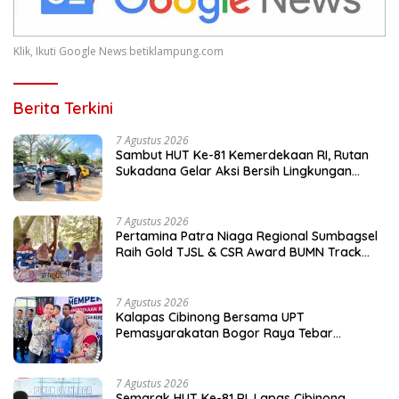
Klik, Ikuti Google News betiklampung.com
Berita Terkini
7 Agustus 2026
Sambut HUT Ke-81 Kemerdekaan RI, Rutan
Sukadana Gelar Aksi Bersih Lingkungan
Kantor
7 Agustus 2026
Pertamina Patra Niaga Regional Sumbagsel
Raih Gold TJSL & CSR Award BUMN Track
2026 Lewat Program Talang Berseri
7 Agustus 2026
Kalapas Cibinong Bersama UPT
Pemasyarakatan Bogor Raya Tebar
Kepedulian untuk Masyarakat Lewat Bakti
Sosial
7 Agustus 2026
Semarak HUT Ke-81 RI, Lapas Cibinong