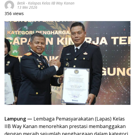
Betik
-
Kalapas Kelas IIB Way Kanan
13 Mei 2026
356 views
Lampung —
Lembaga Pemasyarakatan (Lapas) Kelas
IIB Way Kanan menorehkan prestasi membanggakan
dengan meraih sejumlah penghargaan dalam kategori