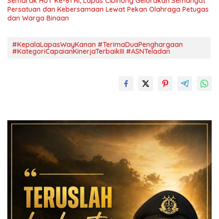
Semarak HUT Ke-81 RI, Lapas Cibinong Gelorakan Semangat
Persatuan dan Kebersamaan Lewat Pekan Olahraga Petugas
dan Warga Binaan
#KepalaLapasWayKanan #TerimaDuaPenghargaan
#KategoriCapaianKinerjaTerbaikIII #ASNTeladan