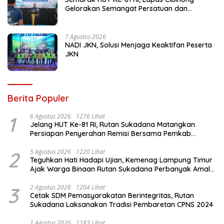
Gelorakan Semangat Persatuan dan
Kebersamaan Lewat Pekan Olahraga
Petugas dan Warga Binaan
7 Agustus 2026
NADI JKN, Solusi Menjaga Keaktifan Peserta
JKN
Berita Populer
1
6 Agustus 2026
1276 Lihat
Jelang HUT Ke-81 RI, Rutan Sukadana Matangkan
Persiapan Penyerahan Remisi Bersama Pemkab
Lamtim
2
5 Agustus 2026
1220 Lihat
Teguhkan Hati Hadapi Ujian, Kemenag Lampung Timur
Ajak Warga Binaan Rutan Sukadana Perbanyak Amal
Saleh
3
2 Agustus 2026
1204 Lihat
Cetak SDM Pemasyarakatan Berintegritas, Rutan
Sukadana Laksanakan Tradisi Pembaretan CPNS 2024
1 Agustus 2026
1183 Lihat