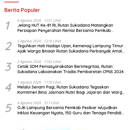
Berita Populer
1
6 Agustus 2026
1251 Lihat
Jelang HUT Ke-81 RI, Rutan Sukadana Matangkan
Persiapan Penyerahan Remisi Bersama Pemkab
Lamtim
2
5 Agustus 2026
1216 Lihat
Teguhkan Hati Hadapi Ujian, Kemenag Lampung Timur
Ajak Warga Binaan Rutan Sukadana Perbanyak Amal
Saleh
3
2 Agustus 2026
1192 Lihat
Cetak SDM Pemasyarakatan Berintegritas, Rutan
Sukadana Laksanakan Tradisi Pembaretan CPNS 2024
4
1 Agustus 2026
1170 Lihat
Melalui Senam Pagi, Rutan Sukadana Tegaskan
Komitmen Bina Jasmani Rutin Bagi Jajaran dan Warga
Binaan
5
4 Agustus 2026
311 Lihat
OJK Lampung Bersama Pemkab Pesibar Wujudkan
Inklusi Keuangan Nyata, 150 Guru dan Tenaga Pendidik
Terima Polis Asuransi Jiwa