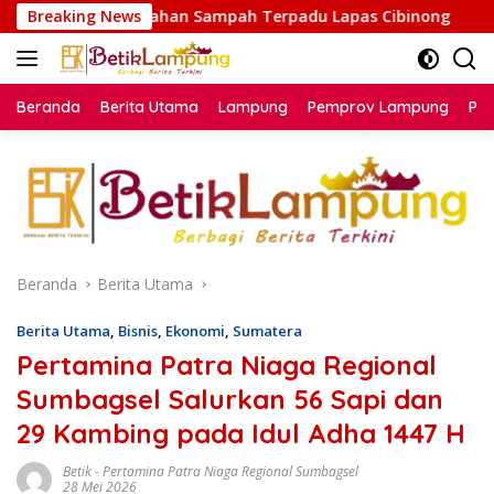
Langsung
golahan Sampah Terpadu Lapas Cibinong
Breaking News
Pemkab Lampun
ke
konten
Beranda
Berita Utama
Lampung
Pemprov Lampung
Poli
Beranda
Berita Utama
Berita Utama
,
Bisnis
,
Ekonomi
,
Sumatera
Pertamina Patra Niaga Regional
Sumbagsel Salurkan 56 Sapi dan
29 Kambing pada Idul Adha 1447 H
Betik
-
Pertamina Patra Niaga Regional Sumbagsel
28 Mei 2026