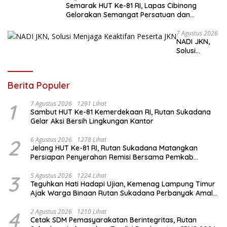
Semarak HUT Ke-81 RI, Lapas Cibinong
Gelorakan Semangat Persatuan dan
Kebersamaan Lewat Pekan Olahraga
Petugas dan Warga Binaan
7 Agustus 2026
NADI JKN,
Solusi
Menjaga
Keaktifan
Peserta JKN
Berita Populer
1
7 Agustus 2026
1291 Lihat
Sambut HUT Ke-81 Kemerdekaan RI, Rutan Sukadana
Gelar Aksi Bersih Lingkungan Kantor
2
6 Agustus 2026
1278 Lihat
Jelang HUT Ke-81 RI, Rutan Sukadana Matangkan
Persiapan Penyerahan Remisi Bersama Pemkab
Lamtim
3
5 Agustus 2026
1224 Lihat
Teguhkan Hati Hadapi Ujian, Kemenag Lampung Timur
Ajak Warga Binaan Rutan Sukadana Perbanyak Amal
Saleh
4
2 Agustus 2026
1210 Lihat
Cetak SDM Pemasyarakatan Berintegritas, Rutan