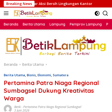
Langsung
ukadana Gelar Aksi Bersih Lingkungan Kantor
Breaking News
Pertami
ke
konten
Beranda
Berita Utama
Lampung
Pemprov Lampung
Poli
Beranda
Berita Utama
Berita Utama
,
Bisnis
,
Ekonomi
,
Sumatera
Pertamina Patra Niaga Regional
Sumbagsel Dukung Kreativitas
Warga
Betik
-
Pertamina Patra Niaga Regional Sumbagsel
3 Juni 2026