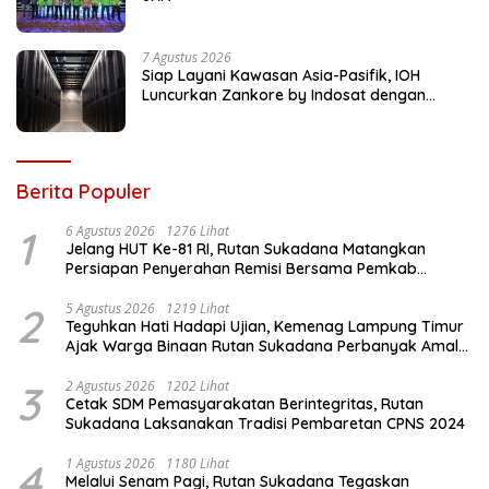
7 Agustus 2026
Siap Layani Kawasan Asia-Pasifik, IOH
Luncurkan Zankore by Indosat dengan
Platform Infrastruktur AI Terintegerasi
Berita Populer
1
6 Agustus 2026
1276 Lihat
Jelang HUT Ke-81 RI, Rutan Sukadana Matangkan
Persiapan Penyerahan Remisi Bersama Pemkab
Lamtim
2
5 Agustus 2026
1219 Lihat
Teguhkan Hati Hadapi Ujian, Kemenag Lampung Timur
Ajak Warga Binaan Rutan Sukadana Perbanyak Amal
Saleh
3
2 Agustus 2026
1202 Lihat
Cetak SDM Pemasyarakatan Berintegritas, Rutan
Sukadana Laksanakan Tradisi Pembaretan CPNS 2024
4
1 Agustus 2026
1180 Lihat
Melalui Senam Pagi, Rutan Sukadana Tegaskan