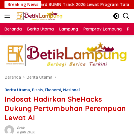
Langsung
MN Track 2026 Lewat Program Talang Berseri
Breaking News
Kalapas 
ke
konten
Beranda
Berita Utama
Lampung
Pemprov Lampung
Poli
Beranda
Berita Utama
Berita Utama
,
Bisnis
,
Ekonomi
,
Nasional
Indosat Hadirkan SheHacks
Dukung Pertumbuhan Perempuan
Lewat AI
Betik
8 Juni 2026