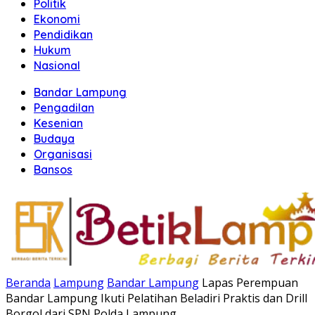
Politik
Ekonomi
Pendidikan
Hukum
Nasional
Bandar Lampung
Pengadilan
Kesenian
Budaya
Organisasi
Bansos
Beranda
Lampung
Bandar Lampung
Lapas Perempuan
Bandar Lampung Ikuti Pelatihan Beladiri Praktis dan Drill
Borgol dari SPN Polda Lampung