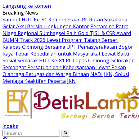
Langsung ke konten
Breaking News
Sambut HUT Ke-81 Kemerdekaan RI, Rutan Sukadana
Gelar Aksi Bersih Lingkungan Kantor
Pertamina Patra
Niaga Regional Sumbagsel Raih Gold TJSL & CSR Award
BUMN Track 2026 Lewat Program Talang Berseri
Kalapas Cibinong Bersama UPT Pemasyarakatan Bogor
Raya Tebar Kepedulian untuk Masyarakat Lewat Bakti
Sosial
Semarak HUT Ke-81 RI, Lapas Cibinong Gelorakan
Semangat Persatuan dan Kebersamaan Lewat Pekan
Olahraga Petugas dan Warga Binaan
NADI JKN, Solusi
Menjaga Keaktifan Peserta JKN
Indeks