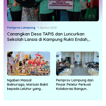
Pemprov Lampung
5 Agustus 2026
Canangkan Desa TAPIS dan Luncurkan
Sekolah Lansia di Kampung Rukti Endah,
Ketua TP PKK Lampung Dorong
Pembangunan SDM Dimulai dari Desa
Ngaben Massal
Pemprov Lampung dan
Balinuraga, Warisan Bakti
Pinsar Petelur Perkuat
kepada Leluhur yang
Kolaborasi Bangun
Terus Hidup dan Memikat
Ekosistem Peternakan
Wisatawan
Telur