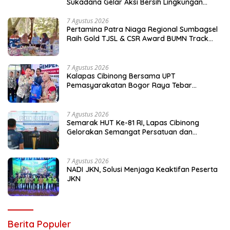
Sukadana Gelar Aksi Bersih Lingkungan
Kantor
7 Agustus 2026
Pertamina Patra Niaga Regional Sumbagsel
Raih Gold TJSL & CSR Award BUMN Track
2026 Lewat Program Talang Berseri
7 Agustus 2026
Kalapas Cibinong Bersama UPT
Pemasyarakatan Bogor Raya Tebar
Kepedulian untuk Masyarakat Lewat Bakti
Sosial
7 Agustus 2026
Semarak HUT Ke-81 RI, Lapas Cibinong
Gelorakan Semangat Persatuan dan
Kebersamaan Lewat Pekan Olahraga
Petugas dan Warga Binaan
7 Agustus 2026
NADI JKN, Solusi Menjaga Keaktifan Peserta
JKN
Berita Populer