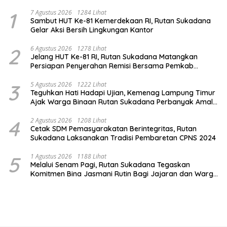
1
7 Agustus 2026
1284 Lihat
Sambut HUT Ke-81 Kemerdekaan RI, Rutan Sukadana
Gelar Aksi Bersih Lingkungan Kantor
2
6 Agustus 2026
1278 Lihat
Jelang HUT Ke-81 RI, Rutan Sukadana Matangkan
Persiapan Penyerahan Remisi Bersama Pemkab
Lamtim
3
5 Agustus 2026
1222 Lihat
Teguhkan Hati Hadapi Ujian, Kemenag Lampung Timur
Ajak Warga Binaan Rutan Sukadana Perbanyak Amal
Saleh
4
2 Agustus 2026
1208 Lihat
Cetak SDM Pemasyarakatan Berintegritas, Rutan
Sukadana Laksanakan Tradisi Pembaretan CPNS 2024
5
1 Agustus 2026
1188 Lihat
Melalui Senam Pagi, Rutan Sukadana Tegaskan
Komitmen Bina Jasmani Rutin Bagi Jajaran dan Warga
Binaan