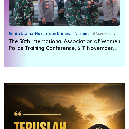
Berita Utama
,
Hukum dan Kriminal
,
Nasional
6 November
2021
The 58th International Association of Women
Police Training Conference, 6-11 November,
Labuhan Bajo, Nusa Tenggara Timur,
Indonesia 2021