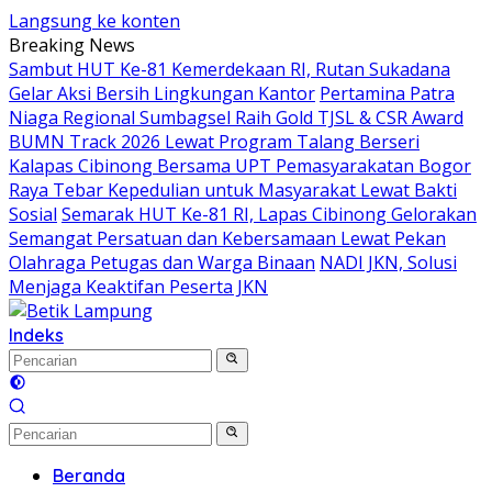
Langsung ke konten
Breaking News
Sambut HUT Ke-81 Kemerdekaan RI, Rutan Sukadana
Gelar Aksi Bersih Lingkungan Kantor
Pertamina Patra
Niaga Regional Sumbagsel Raih Gold TJSL & CSR Award
BUMN Track 2026 Lewat Program Talang Berseri
Kalapas Cibinong Bersama UPT Pemasyarakatan Bogor
Raya Tebar Kepedulian untuk Masyarakat Lewat Bakti
Sosial
Semarak HUT Ke-81 RI, Lapas Cibinong Gelorakan
Semangat Persatuan dan Kebersamaan Lewat Pekan
Olahraga Petugas dan Warga Binaan
NADI JKN, Solusi
Menjaga Keaktifan Peserta JKN
Indeks
Beranda