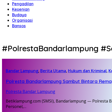
Pengadilan
Kesenian
Budaya
Organisasi
Bansos
#PolrestaBandarlampung #Sa
Bandar Lampung
,
Berita Utama
,
Hukum dan Kriminal
,
K
Polresta Bandarlampung Sambut Bintara Remaja 
Polresta Bandar Lampung
Betiklampung.com (SMSI), Bandarlampung — Polresta 
Personel,…