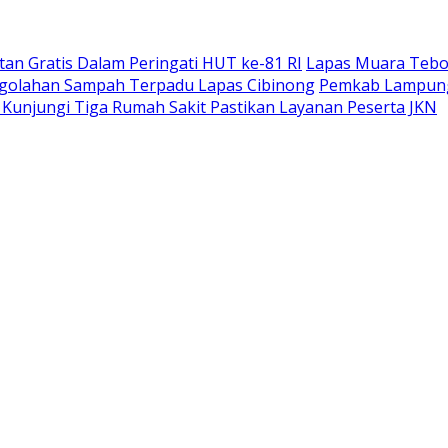
an Gratis Dalam Peringati HUT ke-81 RI
Lapas Muara Tebo 
ngolahan Sampah Terpadu Lapas Cibinong
Pemkab Lampung 
unjungi Tiga Rumah Sakit Pastikan Layanan Peserta JKN