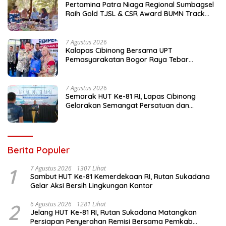
Pertamina Patra Niaga Regional Sumbagsel
Raih Gold TJSL & CSR Award BUMN Track
2026 Lewat Program Talang Berseri
7 Agustus 2026
Kalapas Cibinong Bersama UPT
Pemasyarakatan Bogor Raya Tebar
Kepedulian untuk Masyarakat Lewat Bakti
Sosial
7 Agustus 2026
Semarak HUT Ke-81 RI, Lapas Cibinong
Gelorakan Semangat Persatuan dan
Kebersamaan Lewat Pekan Olahraga
Petugas dan Warga Binaan
Berita Populer
1
7 Agustus 2026
1307 Lihat
Sambut HUT Ke-81 Kemerdekaan RI, Rutan Sukadana
Gelar Aksi Bersih Lingkungan Kantor
2
6 Agustus 2026
1281 Lihat
Jelang HUT Ke-81 RI, Rutan Sukadana Matangkan
Persiapan Penyerahan Remisi Bersama Pemkab