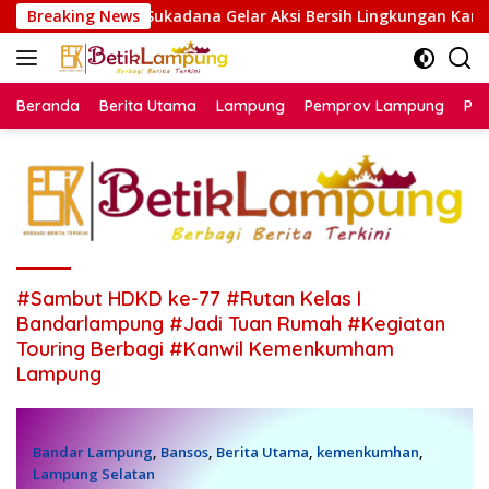
Langsung
aan RI, Rutan Sukadana Gelar Aksi Bersih Lingkungan Kantor
Breaking News
ke
konten
Beranda
Berita Utama
Lampung
Pemprov Lampung
Poli
#Sambut HDKD ke-77 #Rutan Kelas I
Bandarlampung #Jadi Tuan Rumah #Kegiatan
Touring Berbagi #Kanwil Kemenkumham
Lampung
Bandar Lampung
,
Bansos
,
Berita Utama
,
kemenkumhan
,
Lampung Selatan