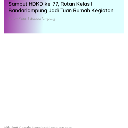
24 Juli 2022
Sambut HDKD ke-77, Rutan Kelas I
Bandarlampung Jadi Tuan Rumah Kegiatan
Touring Berbagi Kemenkumham Lampung
Rutan Kelas 1 Bandarlampung
Klik, Ikuti Google News betiklampung.com