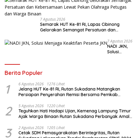
7 Agustus 2026
Semarak HUT Ke-81 RI, Lapas Cibinong
Gelorakan Semangat Persatuan dan
Kebersamaan Lewat Pekan Olahraga
Petugas dan Warga Binaan
7 Agustus 2026
NADI JKN,
Solusi
Menjaga
Keaktifan
Peserta JKN
Berita Populer
1
6 Agustus 2026
1276 Lihat
Jelang HUT Ke-81 RI, Rutan Sukadana Matangkan
Persiapan Penyerahan Remisi Bersama Pemkab
Lamtim
2
5 Agustus 2026
1220 Lihat
Teguhkan Hati Hadapi Ujian, Kemenag Lampung Timur
Ajak Warga Binaan Rutan Sukadana Perbanyak Amal
Saleh
3
2 Agustus 2026
1205 Lihat
Cetak SDM Pemasyarakatan Berintegritas, Rutan