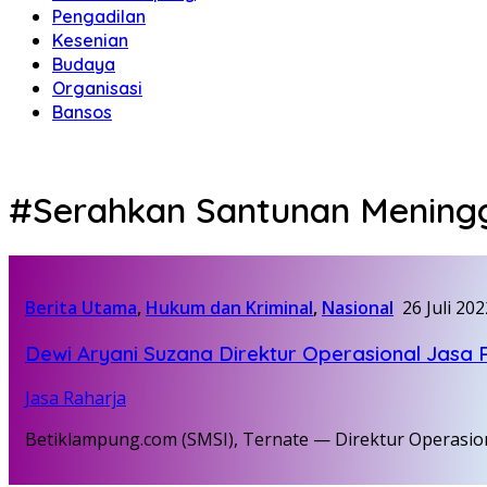
Pengadilan
Kesenian
Budaya
Organisasi
Bansos
#Serahkan Santunan Meningg
Berita Utama
,
Hukum dan Kriminal
,
Nasional
26 Juli 202
Dewi Aryani Suzana Direktur Operasional Jasa
Jasa Raharja
Betiklampung.com (SMSI), Ternate — Direktur Operasio