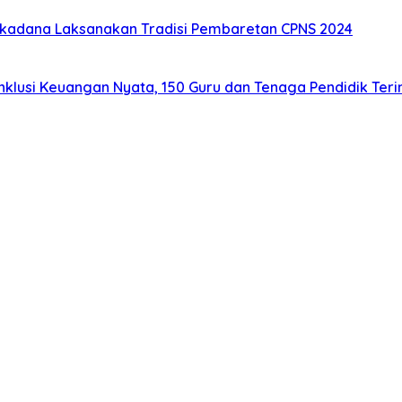
ukadana Laksanakan Tradisi Pembaretan CPNS 2024
usi Keuangan Nyata, 150 Guru dan Tenaga Pendidik Terim