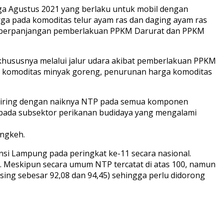
ga Agustus 2021 yang berlaku untuk mobil dengan
arga pada komoditas telur ayam ras dan daging ayam ras
n perpanjangan pemberlakuan PPKM Darurat dan PPKM
 khususnya melalui jalur udara akibat pemberlakuan PPKM
an komoditas minyak goreng, penurunan harga komoditas
di seiring dengan naiknya NTP pada semua komponen
 pada subsektor perikanan budidaya yang mengalami
engkeh.
nsi Lampung pada peringkat ke-11 secara nasional.
75. Meskipun secara umum NTP tercatat di atas 100, namun
ing sebesar 92,08 dan 94,45) sehingga perlu didorong