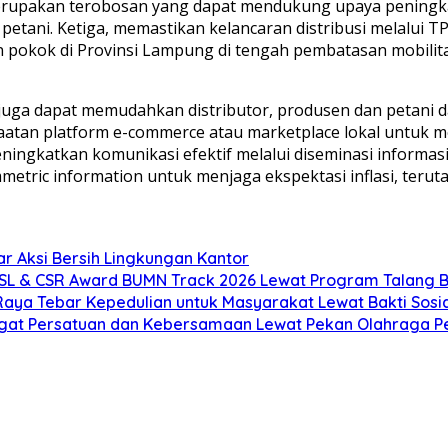
erupakan terobosan yang dapat mendukung upaya peningkat
petani. Ketiga, memastikan kelancaran distribusi melalui
 pokok di Provinsi Lampung di tengah pembatasan mobilita
ibusi juga dapat memudahkan distributor, produsen dan pet
nfaatan platform e-commerce atau marketplace lokal untuk m
ngkatkan komunikasi efektif melalui diseminasi informas
etric information untuk menjaga ekspektasi inflasi, teru
 Aksi Bersih Lingkungan Kantor
JSL & CSR Award BUMN Track 2026 Lewat Program Talang B
ya Tebar Kepedulian untuk Masyarakat Lewat Bakti Sosia
ngat Persatuan dan Kebersamaan Lewat Pekan Olahraga P