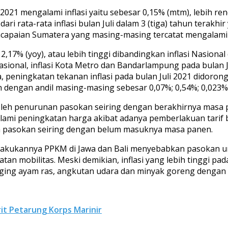
021 mengalami inflasi yaitu sebesar 0,15% (mtm), lebih ren
ri rata-rata inflasi bulan Juli dalam 3 (tiga) tahun terakhi
ncapaian Sumatera yang masing-masing tercatat mengalami i
2,17% (yoy), atau lebih tinggi dibandingkan inflasi Nasional
nasional, inflasi Kota Metro dan Bandarlampung pada bulan 
, peningkatan tekanan inflasi pada bulan Juli 2021 didoro
 dengan andil masing-masing sebesar 0,07%; 0,54%; 0,023%;
oleh penurunan pasokan seiring dengan berakhirnya masa 
ami peningkatan harga akibat adanya pemberlakuan tarif b
a pasokan seiring dengan belum masuknya masa panen.
rlakukannya PPKM di Jawa dan Bali menyebabkan pasokan un
an mobilitas. Meski demikian, inflasi yang lebih tinggi pad
aging ayam ras, angkutan udara dan minyak goreng dengan a
rit Petarung Korps Marinir