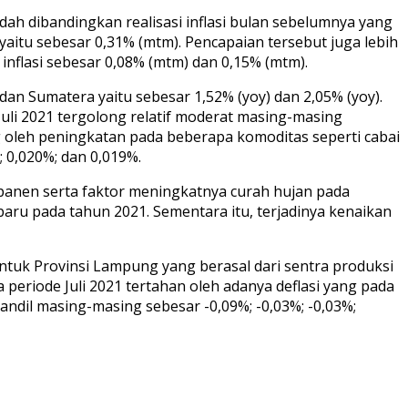
dah dibandingkan realisasi inflasi bulan sebelumnya yang
r yaitu sebesar 0,31% (mtm). Pencapaian tersebut juga lebih
nflasi sebesar 0,08% (mtm) dan 0,15% (mtm).
 dan Sumatera yaitu sebesar 1,52% (yoy) dan 2,05% (yoy).
Juli 2021 tergolong relatif moderat masing-masing
ng oleh peningkatan pada beberapa komoditas seperti cabai
 0,020%; dan 0,019%.
panen serta faktor meningkatnya curah hujan pada
aru pada tahun 2021. Sementara itu, terjadinya kenaikan
tuk Provinsi Lampung yang berasal dari sentra produksi
a periode Juli 2021 tertahan oleh adanya deflasi yang pada
ndil masing-masing sebesar -0,09%; -0,03%; -0,03%;