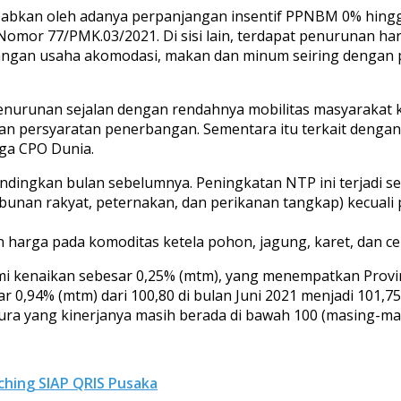
ebabkan oleh adanya perpanjangan insentif PPNBM 0% hing
K Nomor 77/PMK.03/2021. Di sisi lain, terdapat penurunan h
pangan usaha akomodasi, makan dan minum seiring denga
i penurunan sejalan dengan rendahnya mobilitas masyarakat
atan persyaratan penerbangan. Sementara itu terkait deng
ga CPO Dunia.
 dibandingkan bulan sebelumnya. Peningkatan NTP ini terja
bunan rakyat, peternakan, dan perikanan tangkap) kecuali
 harga pada komoditas ketela pohon, jagung, karet, dan c
ami kenaikan sebesar 0,25% (mtm), yang menempatkan Provi
r 0,94% (mtm) dari 100,80 di bulan Juni 2021 menjadi 101,
ra yang kinerjanya masih berada di bawah 100 (masing-mas
ching SIAP QRIS Pusaka