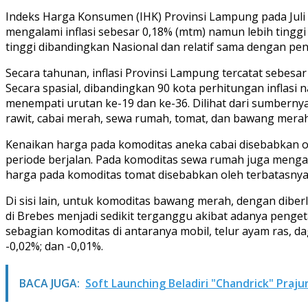
Indeks Harga Konsumen (IHK) Provinsi Lampung pada Juli 2
mengalami inflasi sebesar 0,18% (mtm) namun lebih tinggi da
tinggi dibandingkan Nasional dan relatif sama dengan pe
Secara tahunan, inflasi Provinsi Lampung tercatat sebesar 
Secara spasial, dibandingkan 90 kota perhitungan inflasi 
menempati urutan ke-19 dan ke-36. Dilihat dari sumbernya
rawit, cabai merah, sewa rumah, tomat, dan bawang merah
Kenaikan harga pada komoditas aneka cabai disebabkan 
periode berjalan. Pada komoditas sewa rumah juga mengal
harga pada komoditas tomat disebabkan oleh terbatasny
Di sisi lain, untuk komoditas bawang merah, dengan dibe
di Brebes menjadi sedikit terganggu akibat adanya pengetat
sebagian komoditas di antaranya mobil, telur ayam ras, d
-0,02%; dan -0,01%.
BACA JUGA:
Soft Launching Beladiri "Chandrick" Praju