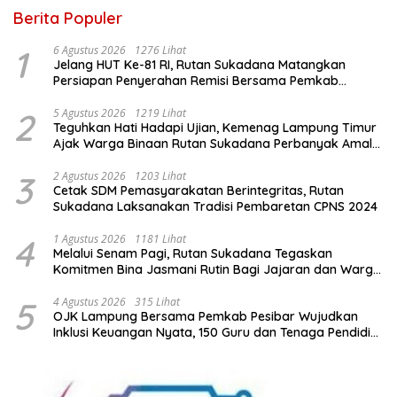
Berita Populer
1
6 Agustus 2026
1276 Lihat
Jelang HUT Ke-81 RI, Rutan Sukadana Matangkan
Persiapan Penyerahan Remisi Bersama Pemkab
Lamtim
2
5 Agustus 2026
1219 Lihat
Teguhkan Hati Hadapi Ujian, Kemenag Lampung Timur
Ajak Warga Binaan Rutan Sukadana Perbanyak Amal
Saleh
3
2 Agustus 2026
1203 Lihat
Cetak SDM Pemasyarakatan Berintegritas, Rutan
Sukadana Laksanakan Tradisi Pembaretan CPNS 2024
4
1 Agustus 2026
1181 Lihat
Melalui Senam Pagi, Rutan Sukadana Tegaskan
Komitmen Bina Jasmani Rutin Bagi Jajaran dan Warga
Binaan
5
4 Agustus 2026
315 Lihat
OJK Lampung Bersama Pemkab Pesibar Wujudkan
Inklusi Keuangan Nyata, 150 Guru dan Tenaga Pendidik
Terima Polis Asuransi Jiwa