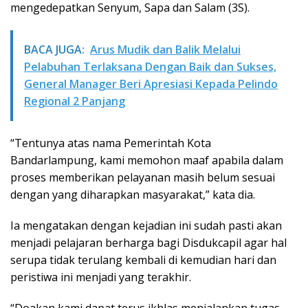
mengedepatkan Senyum, Sapa dan Salam (3S).
BACA JUGA:
Arus Mudik dan Balik Melalui
Pelabuhan Terlaksana Dengan Baik dan Sukses,
General Manager Beri Apresiasi Kepada Pelindo
Regional 2 Panjang
“Tentunya atas nama Pemerintah Kota
Bandarlampung, kami memohon maaf apabila dalam
proses memberikan pelayanan masih belum sesuai
dengan yang diharapkan masyarakat,” kata dia.
Ia mengatakan dengan kejadian ini sudah pasti akan
menjadi pelajaran berharga bagi Disdukcapil agar hal
serupa tidak terulang kembali di kemudian hari dan
peristiwa ini menjadi yang terakhir.