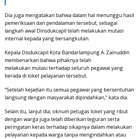
Dia juga mengatakan bahwa dalam hal menunggu hasil
pemeriksaan dan pendalaman tersebut, sebagai
langkah awal Dinsdukcapil telah melakukan mutasi
internal kepada yang bersangkutan.
Kepala Disdukcapil Kota Bandarlampung A. Zainuddin
membenarkan bahwa pihaknya telah
melakukan mutasi terhadap seluruh pegawai yang
berada di loket pelayanan tersebut.
“Setelah kejadian itu semua pegawai yang bersentuhan
langsung dengan masyarakat dipindahkan,” kata dia.
Selain itu, lanjut dia, oknum petugas loket yang ribut
dengan warga juga telah diberikan teguran serta
peringatan keras terhadap sikapnya dalam melakukan
pelayanan kepada warga tanpa mengindahkan atau