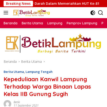
Langsung
Darah Dalam Memeriahkan HUT Ke-81
Breaking News
Lapas Karanganya
ke
konten
Beranda
Berita Utama
Lampung
Pemprov Lampung
Poli
Beranda
Berita Utama
Berita Utama
,
Lampung Tengah
Kepeduliaan Kanwil Lampung
Terhadap Warga Binaan Lapas
Kelas IIB Gunung Sugih
Betik
11 September 2021