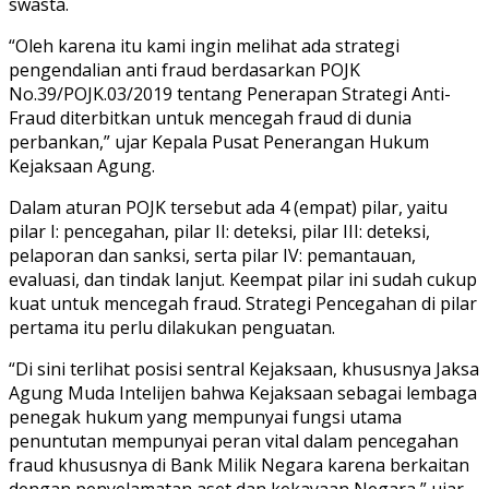
swasta.
“Oleh karena itu kami ingin melihat ada strategi
pengendalian anti fraud berdasarkan POJK
No.39/POJK.03/2019 tentang Penerapan Strategi Anti-
Fraud diterbitkan untuk mencegah fraud di dunia
perbankan,” ujar Kepala Pusat Penerangan Hukum
Kejaksaan Agung.
Dalam aturan POJK tersebut ada 4 (empat) pilar, yaitu
pilar I: pencegahan, pilar II: deteksi, pilar III: deteksi,
pelaporan dan sanksi, serta pilar IV: pemantauan,
evaluasi, dan tindak lanjut. Keempat pilar ini sudah cukup
kuat untuk mencegah fraud. Strategi Pencegahan di pilar
pertama itu perlu dilakukan penguatan.
“Di sini terlihat posisi sentral Kejaksaan, khususnya Jaksa
Agung Muda Intelijen bahwa Kejaksaan sebagai lembaga
penegak hukum yang mempunyai fungsi utama
penuntutan mempunyai peran vital dalam pencegahan
fraud khususnya di Bank Milik Negara karena berkaitan
dengan penyelamatan aset dan kekayaan Negara,” ujar