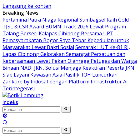
Langsung ke konten
Breaking News
Pertamina Patra Niaga Regional Sumbagsel Raih Gold
TJSL & CSR Award BUMN Track 2026 Lewat Program
Talang Berseri
Kalapas Cibinong Bersama UPT
Pemasyarakatan Bogor Raya Tebar Kepedulian untuk
Masyarakat Lewat Bakti Sosial
Semarak HUT Ke-81 RI,
Lapas Cibinong Gelorakan Semangat Persatuan dan
Kebersamaan Lewat Pekan Olahraga Petugas dan Warga
Binaan
NADI JKN, Solusi Menjaga Keaktifan Peserta JKN
Siap Layani Kawasan Asia-Pasifik, IOH Luncurkan
Zankore by Indosat dengan Platform Infrastruktur AI
Terintegerasi
Indeks