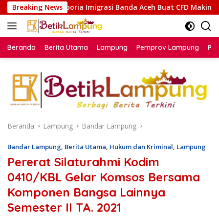
Langsung
poria Imigrasi Banda Aceh Buat CFD Makin Ceria
Breaking News
Kakanw
ke
konten
Beranda
Berita Utama
Lampung
Pemprov Lampung
Poli
Beranda
Lampung
Bandar Lampung
Bandar Lampung
,
Berita Utama
,
Hukum dan Kriminal
,
Lampung
Pererat Silaturahmi Kodim
0410/KBL Gelar Komsos Bersama
Komponen Bangsa Lainnya
Semester II TA. 2021